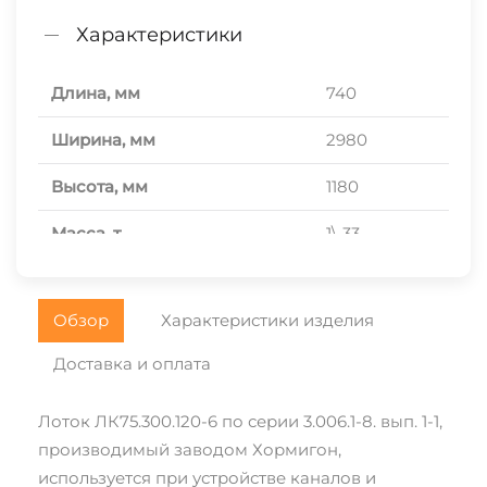
Характеристики
Длина, мм
740
Ширина, мм
2980
Высота, мм
1180
Масса, т
1\,33
Прочность на сжатие
В20
Обзор
Характеристики изделия
Морозостойкость
F150
Доставка и оплата
Водонепроницаемость
W4
Объем, м.куб.
0\,53
Лоток ЛК75.300.120-6 по серии 3.006.1-8. вып. 1-1,
производимый заводом Хормигон,
Расход стали, кг
57
используется при устройстве каналов и