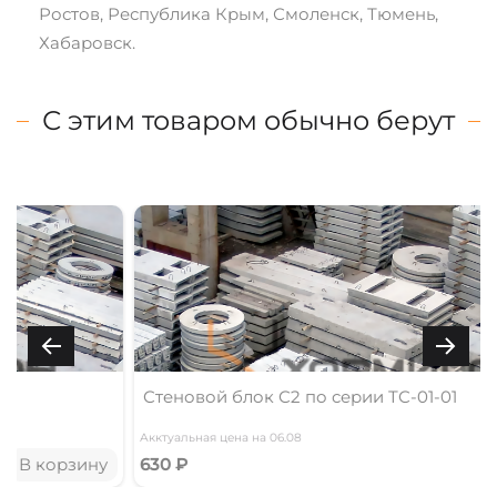
Ростов, Республика Крым, Смоленск, Тюмень,
Хабаровск.
С этим товаром обычно берут
Стеновой блок С2 по серии ТС-01-01
Акктуальная цена на 06.08
у
630 ₽
В корзину