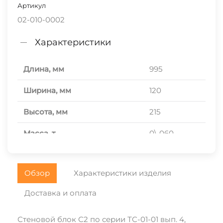
Артикул
02-010-0002
Характеристики
Длина, мм
995
Ширина, мм
120
Высота, мм
215
Масса, т
0\,060
Прочность на сжатие
B15
Обзор
Характеристики изделия
Морозостойкость
F100
Доставка и оплата
Водонепроницаемость
W4
Объем, м.куб.
0\,026
Стеновой блок С2 по серии ТС-01-01 вып. 4,